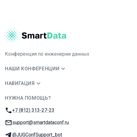
Конференция по инженерии данных
НАШИ КОНФЕРЕНЦИИ
НАВИГАЦИЯ
НУЖНА ПОМОЩЬ?
JUG Ru Group
Телефон:
+7 (812) 313-27-23
E-mail:
support@smartdataconf.ru
Телеграм:
@JUGConfSupport_bot