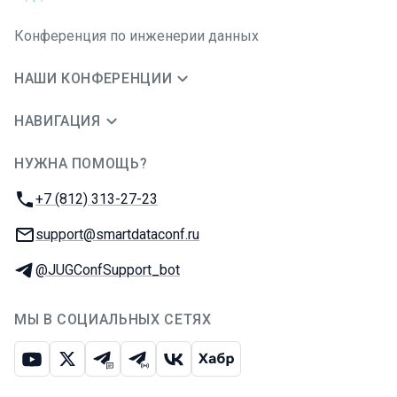
Конференция по инженерии данных
НАШИ КОНФЕРЕНЦИИ
НАВИГАЦИЯ
НУЖНА ПОМОЩЬ?
JUG Ru Group
Телефон:
+7 (812) 313-27-23
E-mail:
support@smartdataconf.ru
Телеграм:
@JUGConfSupport_bot
МЫ В СОЦИАЛЬНЫХ СЕТЯХ
Ютуб
Икс
Телеграм-чат
Телеграм-канал
ВКонтакте
Хабр