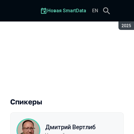
Новая SmartData
EN
Сезон
2025
Спикеры
Дмитрий Вертлиб