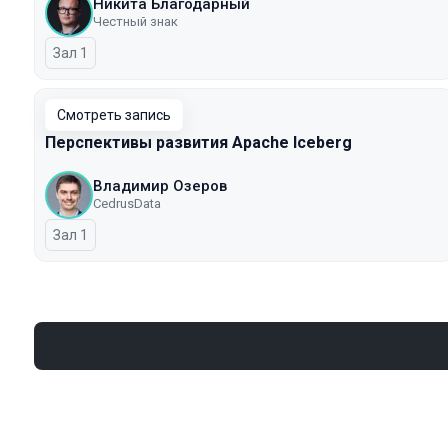
Никита Благодарный
Честный знак
Зал 1
Смотреть запись
Перспективы развития Apache Iceberg
Владимир Озеров
CedrusData
Зал 1