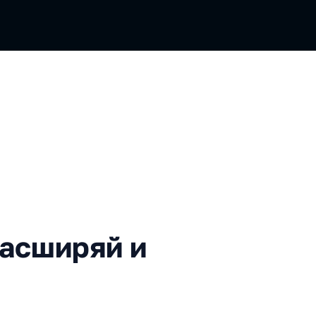
ряй и управляй
Расширяй и