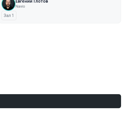
Евгений Глотов
Navio
Зал 1