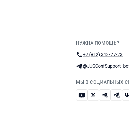
НУЖНА ПОМОЩЬ?
JUG Ru Group
Телефон:
+7 (812) 313-27-23
Телеграм:
@JUGConfSupport_bo
МЫ В СОЦИАЛЬНЫХ С
Ютуб
Икс
Телеграм-
Телег