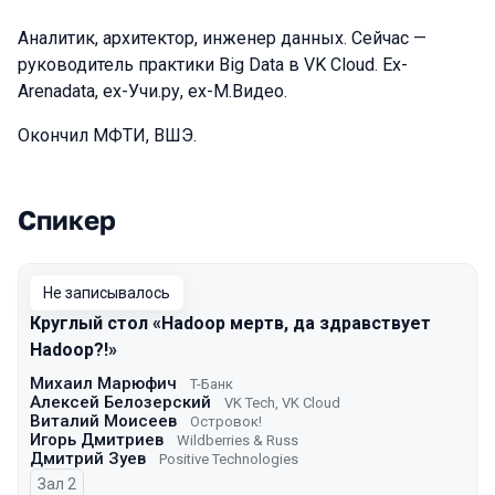
Аналитик, архитектор, инженер данных. Сейчас —
руководитель практики Big Data в VK Cloud. Ex-
Arenadata, ex-Учи.ру, ex-М.Видео.
Окончил МФТИ, ВШЭ.
Спикер
Выступления в сезоне 2025
Не записывалось
Круглый стол «Hadoop мертв, да здравствует
Hadoop?!»
Михаил Марюфич
T-Банк
Алексей Белозерский
VK Tech, VK Cloud
Виталий Моисеев
Островок!
Игорь Дмитриев
Wildberries & Russ
Дмитрий Зуев
Positive Technologies
Зал 2