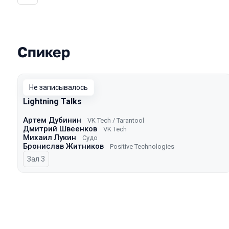
Спикер
Выступления в сезоне 2025
Не записывалось
Lightning Talks
Артем Дубинин
VK Tech / Tarantool
Дмитрий Швеенков
VK Tech
Михаил Лукин
Судо
Бронислав Житников
Positive Technologies
Зал 3