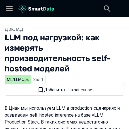
ДОКЛАД
LLM под нагрузкой: как
измерять
производительность self-
hosted моделей
ML/LLMOps
Зал 1
Добавить в сохраненное
В Циан мы используем LLM в production-сценариях и
развиваем self-hosted inference на базе vLLM
Production Stack. В таких системах недостаточно
сказать, что модель выдает N токенов в секунду: эта