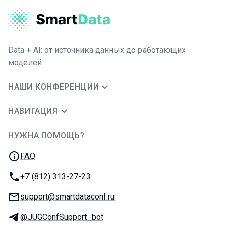
Data + AI: от источника данных до работающих
моделей
НАШИ КОНФЕРЕНЦИИ
НАВИГАЦИЯ
НУЖНА ПОМОЩЬ?
JUG Ru Group
FAQ
Телефон:
+7 (812) 313-27-23
E-mail:
support@smartdataconf.ru
Телеграм:
@JUGConfSupport_bot