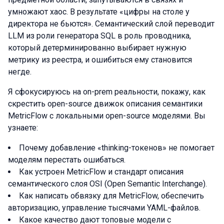
умножают хаос. В результате «цифры на столе у
директора не бьются». Семантический слой переводит
LLM из роли генератора SQL в роль проводника,
который детерминированно выбирает нужную
метрику из реестра, и ошибиться ему становится
негде.
Я сфокусируюсь на on-prem реальности, покажу, как
скрестить open-source движок описания семантики
MetricFlow с локальными open-source моделями. Вы
узнаете:
Почему добавление «thinking-токенов» не помогает
моделям перестать ошибаться.
Как устроен MetricFlow и стандарт описания
семантического слоя OSI (Open Semantic Interchange).
Как написать обвязку для MetricFlow, обеспечить
авторизацию, управление тысячами YAML-файлов.
Какое качество дают топовые модели с