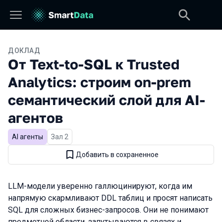
ДОКЛАД
От Text-to-SQL к Trusted
Analytics: строим on-prem
семантический слой для AI-
агентов
AI агенты
Зал 2
Добавить в сохраненное
LLM-модели уверенно галлюцинируют, когда им
напрямую скармливают DDL таблиц и просят написать
SQL для сложных бизнес-запросов. Они не понимают
предметной области, запутываются в связях и