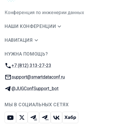
Конференция по инженерии данных
НАШИ КОНФЕРЕНЦИИ
НАВИГАЦИЯ
НУЖНА ПОМОЩЬ?
JUG Ru Group
Телефон:
+7 (812) 313-27-23
E-mail:
support@smartdataconf.ru
Телеграм:
@JUGConfSupport_bot
МЫ В СОЦИАЛЬНЫХ СЕТЯХ
Ютуб
Икс
Телеграм-чат
Телеграм-канал
ВКонтакте
Хабр