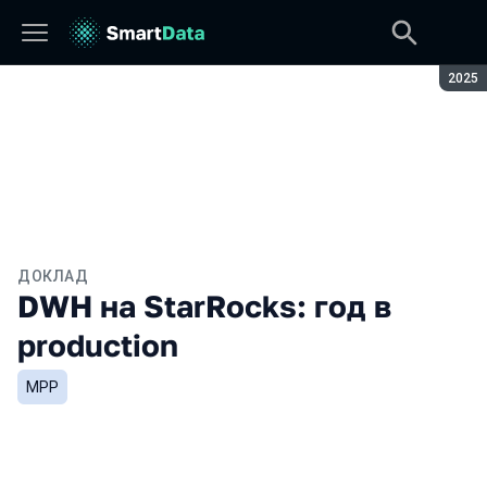
Сезон
2025
ДОКЛАД
DWH на StarRocks: год в
production
MPP