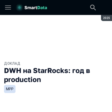
Сезон
2025
ДОКЛАД
DWH на StarRocks: год в
production
MPP