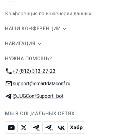
Конференция по инженерии данных
НАШИ КОНФЕРЕНЦИИ
НАВИГАЦИЯ
НУЖНА ПОМОЩЬ?
JUG Ru Group
Телефон:
+7 (812) 313-27-23
E-mail:
support@smartdataconf.ru
Телеграм:
@JUGConfSupport_bot
МЫ В СОЦИАЛЬНЫХ СЕТЯХ
Ютуб
Икс
Телеграм-чат
Телеграм-канал
ВКонтакте
Хабр