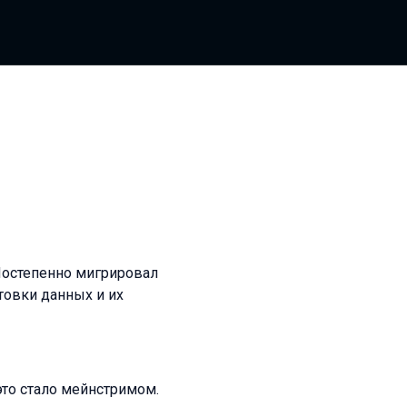
Постепенно мигрировал
товки данных и их
это стало мейнстримом.