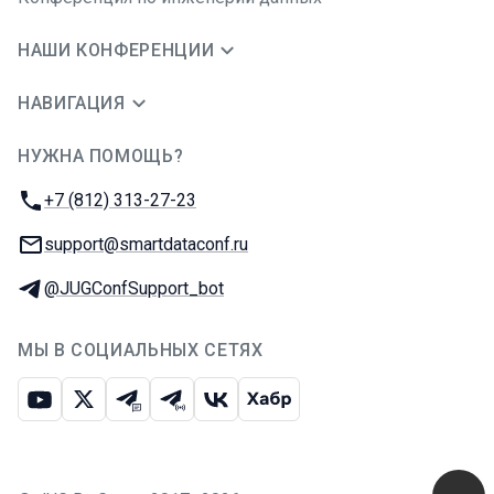
НАШИ КОНФЕРЕНЦИИ
НАВИГАЦИЯ
НУЖНА ПОМОЩЬ?
JUG Ru Group
Телефон:
+7 (812) 313-27-23
E-mail:
support@smartdataconf.ru
Телеграм:
@JUGConfSupport_bot
МЫ В СОЦИАЛЬНЫХ СЕТЯХ
Ютуб
Икс
Телеграм-чат
Телеграм-канал
ВКонтакте
Хабр