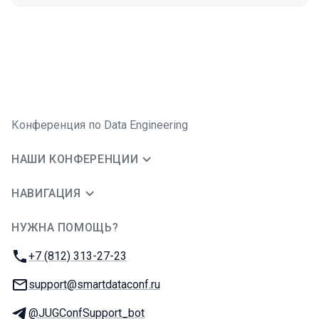
Конференция по Data Engineering
НАШИ КОНФЕРЕНЦИИ
НАВИГАЦИЯ
НУЖНА ПОМОЩЬ?
JUG Ru Group
Телефон:
+7 (812) 313-27-23
E-mail:
support@smartdataconf.ru
Телеграм:
@JUGConfSupport_bot