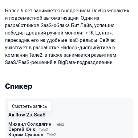
Более 6 лет занимается внедрением DevOps-практик
и повсеместной автоматизации. Один из
разработчиков SaaS-облака Бит.Лайв, успешно
победил древний ручной монолит «ТК Центр»,
пересадив его на удобные IaaC-рельсы. Сейчас
участвует в разработке Hadoop-дистрибутива в
компании Теле2, а также занимается развитием
SaaS/PaaS-решений в BigData-подразделении.
Спикер
Выступления в сезоне 2021
Смотреть запись
Airflow 2.х SaaS
Михаил Солодягин
Tele2
Сергей Юнк
Tele2
Вадим Суханов
Tele2