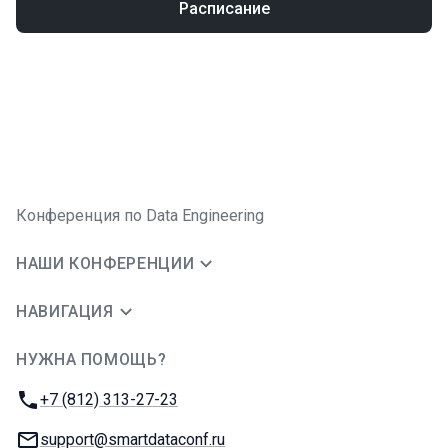
Расписание
Конференция по Data Engineering
НАШИ КОНФЕРЕНЦИИ
НАВИГАЦИЯ
НУЖНА ПОМОЩЬ?
JUG Ru Group
Телефон:
+7 (812) 313-27-23
E-mail:
support@smartdataconf.ru