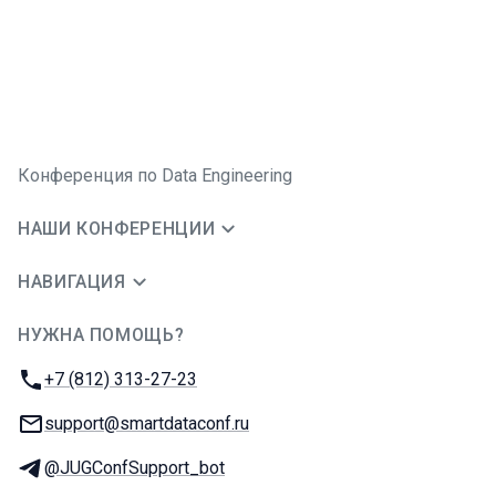
Конференция по Data Engineering
НАШИ КОНФЕРЕНЦИИ
НАВИГАЦИЯ
НУЖНА ПОМОЩЬ?
JUG Ru Group
Телефон:
+7 (812) 313-27-23
E-mail:
support@smartdataconf.ru
Телеграм:
@JUGConfSupport_bot