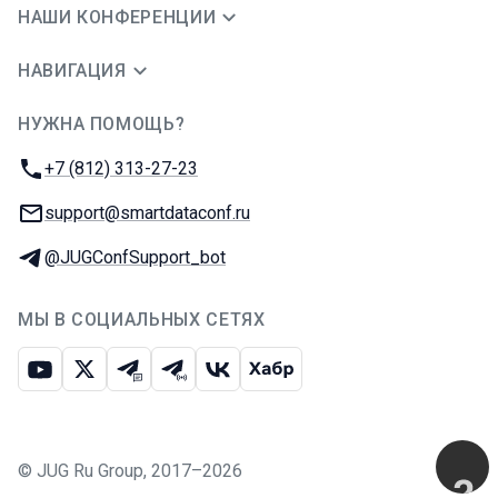
НАШИ КОНФЕРЕНЦИИ
НАВИГАЦИЯ
НУЖНА ПОМОЩЬ?
JUG Ru Group
Телефон:
+7 (812) 313-27-23
E-mail:
support@smartdataconf.ru
Телеграм:
@JUGConfSupport_bot
МЫ В СОЦИАЛЬНЫХ СЕТЯХ
Ютуб
Икс
Телеграм-чат
Телеграм-канал
ВКонтакте
Хабр
©
JUG Ru Group
,
2017–2026