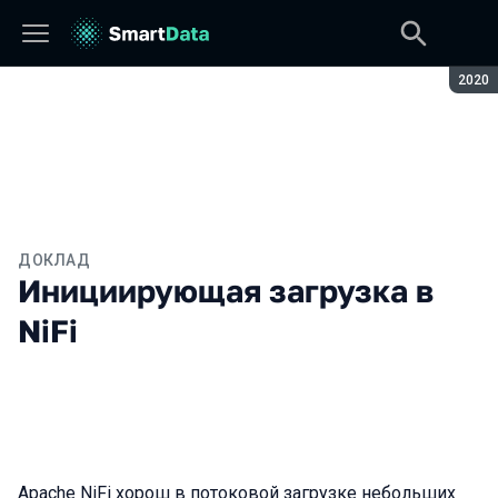
Сезон
2020
ДОКЛАД
Инициирующая загрузка в
NiFi
Apache NiFi хорош в потоковой загрузке небольших