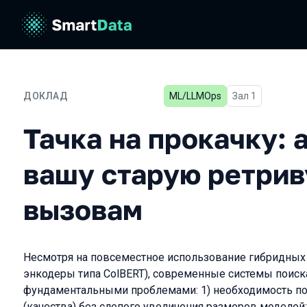
ДОКЛАД
ML/LLMOps
Зал 1
Тачка на прокачку: адап
Тачка на прокачку:
вашу старую ретрив
вызовам
Несмотря на повсеместное использование гибридных
энкодеры типа ColBERT), современные системы поиск
фундаментальными проблемами: 1) необходимость п
(качества) без слепого увеличения размеров моделей;