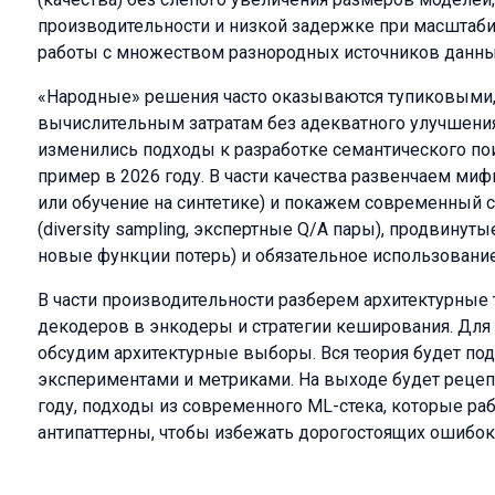
производительности и низкой задержке при масштаби
работы с множеством разнородных источников данны
«Народные» решения часто оказываются тупиковыми
вычислительным затратам без адекватного улучшения
изменились подходы к разработке семантического пои
пример в 2026 году. В части качества развенчаем миф
или обучение на синтетике) и покажем современный с
(diversity sampling, экспертные Q/A пары), продвинуты
новые функции потерь) и обязательное использование 
В части производительности разберем архитектурные
декодеров в энкодеры и стратегии кеширования. Для
обсудим архитектурные выборы. Вся теория будет п
экспериментами и метриками. На выходе будет рецеп
году, подходы из современного ML-стека, которые раб
антипаттерны, чтобы избежать дорогостоящих ошибок