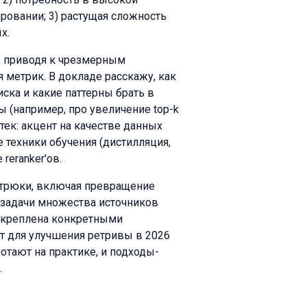
ровании; 3) растущая сложность
х.
, приводя к чрезмерным
 метрик. В докладе расскажу, как
ска и какие паттерны брать в
ы (например, про увеличение top-k
тек: акцент на качестве данных
е техники обучения (дистилляция,
reranker'ов.
 трюки, включая превращение
 задачи множества источников
одкреплена конкретными
т для улучшения ретривы в 2026
отают на практике, и подходы-
.