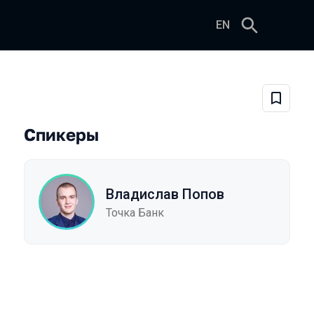
EN
у к новым вызовам
Добави
Спикеры
Владислав Попов
Точка Банк