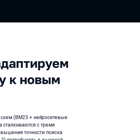
тируем вашу старую ретрив
 адаптируем
у к новым
 схем (BM25 + нейросетевые
а сталкиваются с тремя
овышения точности поиска
 2) потребность в высокой