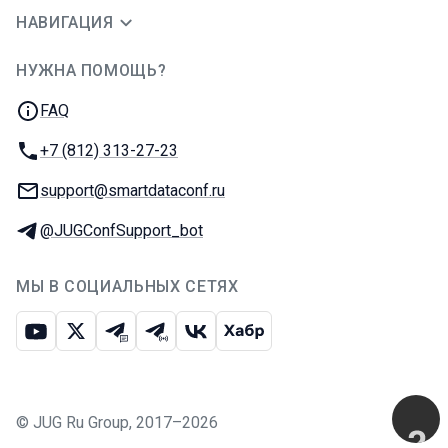
НАВИГАЦИЯ
НУЖНА ПОМОЩЬ?
JUG Ru Group
FAQ
Телефон:
+7 (812) 313-27-23
E-mail:
support@smartdataconf.ru
Телеграм:
@JUGConfSupport_bot
МЫ В СОЦИАЛЬНЫХ СЕТЯХ
Ютуб
Икс
Телеграм-чат
Телеграм-канал
ВКонтакте
Хабр
©
JUG Ru Group
,
2017–2026