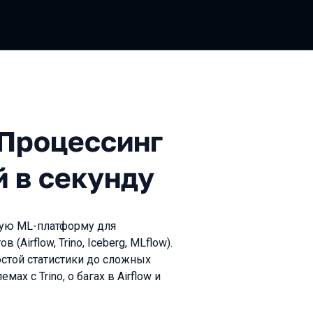
ессинг сотен тысяч событи
 Процессинг
й в секунду
мую ML-платформу для
Airflow, Trino, Iceberg, MLflow).
стой статистики до сложных
х с Trino, о багах в Airflow и