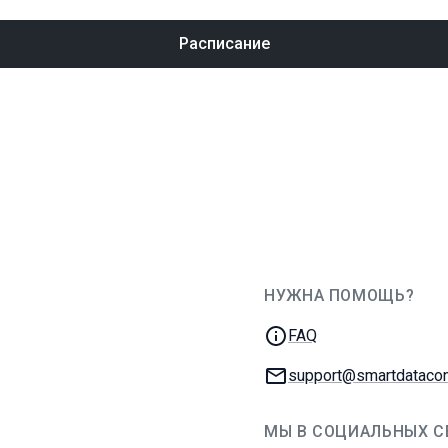
Расписание
НУЖНА ПОМОЩЬ?
JUG Ru Group
FAQ
E-mail:
support@smartdatacon
МЫ В СОЦИАЛЬНЫХ С