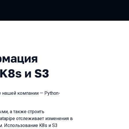
ия данных при помощи K8s 
рмация
K8s и S3
е нашей компании — Python-
ми, а также строить
tapipe отслеживает изменения в
м. Использование K8s и S3