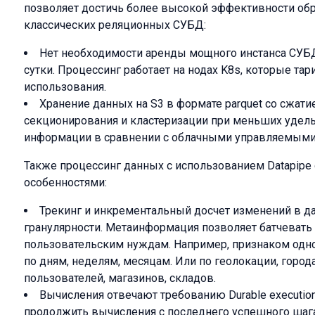
позволяет достичь более высокой эффективности обр
классических реляционных СУБД:
Нет необходимости аренды мощного инстанса СУБД 
сутки. Процессинг работает на нодах K8s, которые та
использования.
Хранение данных на S3 в формате parquet со сжат
секционирования и кластеризации при меньших удельн
информации в сравнении с облачными управляемым
Также процессинг данных с использованием Datapip
особенностями:
Трекинг и инкрементальный досчет изменений в д
гранулярности. Метаинформация позволяет батчевать
пользовательским нуждам. Например, признаком одно
по дням, неделям, месяцам. Или по геолокации, город
пользователей, магазинов, складов.
Вычисления отвечают требованию Durable execution
продолжить вычисления с последнего успешного шага