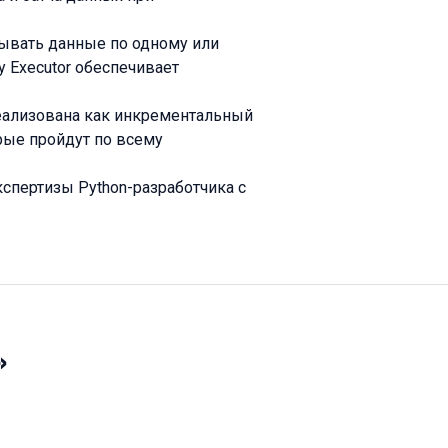
ывать данные по одному или
y Executor обеспечивает
еализована как инкрементальный
рые пройдут по всему
кспертизы Python-разработчика с
»