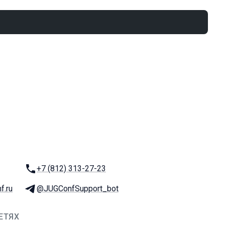
Телефон:
+7 (812) 313-27-23
f.ru
Телеграм:
@JUGConfSupport_bot
ЕТЯХ