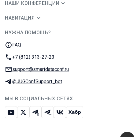
НАШИ КОНФЕРЕНЦИИ
НАВИГАЦИЯ
НУЖНА ПОМОЩЬ?
JUG Ru Group
FAQ
Телефон:
+7 (812) 313-27-23
E-mail:
support@smartdataconf.ru
Телеграм:
@JUGConfSupport_bot
МЫ В СОЦИАЛЬНЫХ СЕТЯХ
Ютуб
Икс
Телеграм-чат
Телеграм-канал
ВКонтакте
Хабр