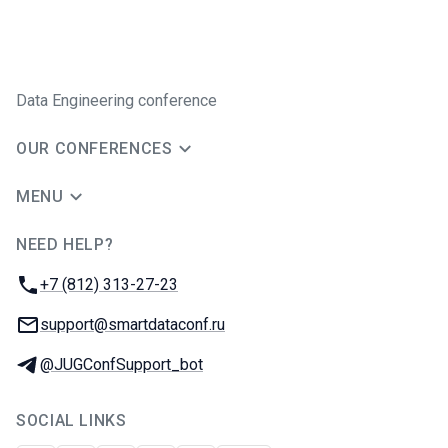
Data Engineering conference
OUR CONFERENCES
MENU
NEED HELP?
JUG Ru Group
Phone:
+7 (812) 313-27-23
Email:
support@smartdataconf.ru
Telegram:
@JUGConfSupport_bot
SOCIAL LINKS