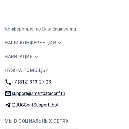
Конференция по Data Engineering
НАШИ КОНФЕРЕНЦИИ
НАВИГАЦИЯ
НУЖНА ПОМОЩЬ?
JUG Ru Group
Телефон:
+7 (812) 313-27-23
E-mail:
support@smartdataconf.ru
Телеграм:
@JUGConfSupport_bot
МЫ В СОЦИАЛЬНЫХ СЕТЯХ