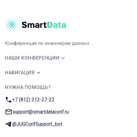
Конференция по инженерии данных
НАШИ КОНФЕРЕНЦИИ
НАВИГАЦИЯ
НУЖНА ПОМОЩЬ?
JUG Ru Group
Телефон:
+7 (812) 313-27-23
E-mail:
support@smartdataconf.ru
Телеграм:
@JUGConfSupport_bot