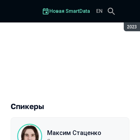
Новая SmartData
EN
Сезон
2023
Спикеры
Максим Стаценко