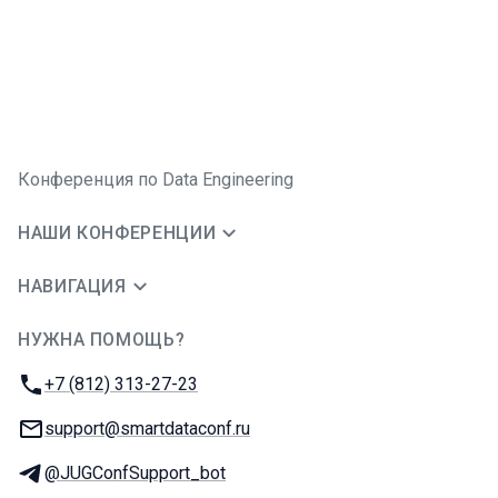
Конференция по Data Engineering
НАШИ КОНФЕРЕНЦИИ
НАВИГАЦИЯ
НУЖНА ПОМОЩЬ?
JUG Ru Group
Телефон:
+7 (812) 313-27-23
E-mail:
support@smartdataconf.ru
Телеграм:
@JUGConfSupport_bot