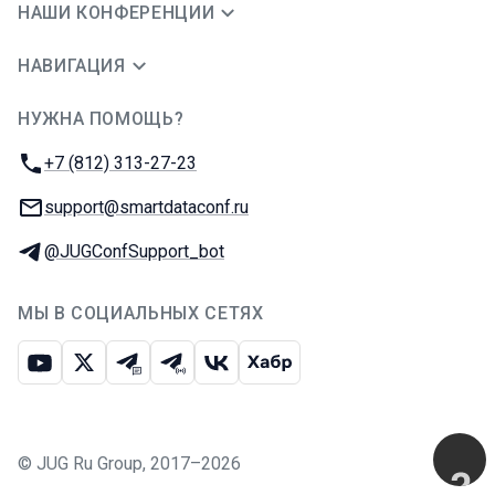
НАШИ КОНФЕРЕНЦИИ
НАВИГАЦИЯ
НУЖНА ПОМОЩЬ?
JUG Ru Group
Телефон:
+7 (812) 313-27-23
E-mail:
support@smartdataconf.ru
Телеграм:
@JUGConfSupport_bot
МЫ В СОЦИАЛЬНЫХ СЕТЯХ
Ютуб
Икс
Телеграм-чат
Телеграм-канал
ВКонтакте
Хабр
©
JUG Ru Group
,
2017–2026