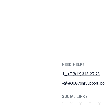
NEED HELP?
JUG Ru Group
Phone:
+7 (812) 313-27-23
Telegram:
@JUGConfSupport_bo
SOCIAL LINKS