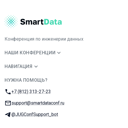
Конференция по инженерии данных
НАШИ КОНФЕРЕНЦИИ
НАВИГАЦИЯ
НУЖНА ПОМОЩЬ?
JUG Ru Group
Телефон:
+7 (812) 313-27-23
E-mail:
support@smartdataconf.ru
Телеграм:
@JUGConfSupport_bot