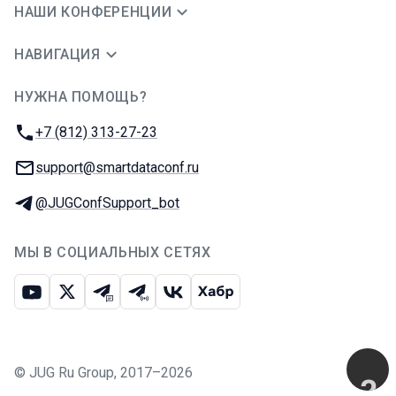
НАШИ КОНФЕРЕНЦИИ
НАВИГАЦИЯ
НУЖНА ПОМОЩЬ?
JUG Ru Group
Телефон:
+7 (812) 313-27-23
E-mail:
support@smartdataconf.ru
Телеграм:
@JUGConfSupport_bot
МЫ В СОЦИАЛЬНЫХ СЕТЯХ
Ютуб
Икс
Телеграм-чат
Телеграм-канал
ВКонтакте
Хабр
©
JUG Ru Group
,
2017–2026