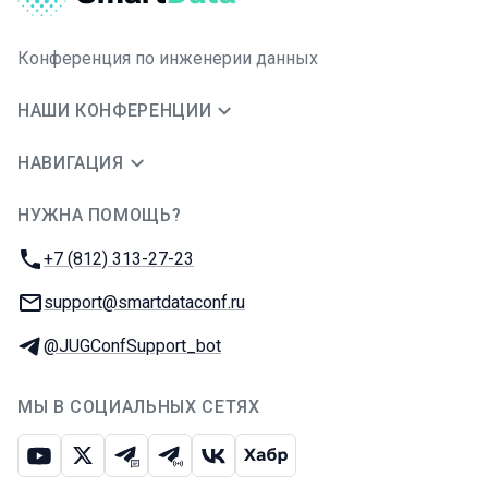
Конференция по инженерии данных
НАШИ КОНФЕРЕНЦИИ
НАВИГАЦИЯ
НУЖНА ПОМОЩЬ?
JUG Ru Group
Телефон:
+7 (812) 313-27-23
E-mail:
support@smartdataconf.ru
Телеграм:
@JUGConfSupport_bot
МЫ В СОЦИАЛЬНЫХ СЕТЯХ
Ютуб
Икс
Телеграм-чат
Телеграм-канал
ВКонтакте
Хабр