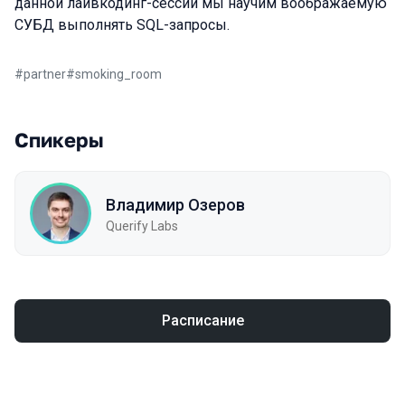
данной лайвкодинг-сессии мы научим воображаемую
СУБД выполнять SQL-запросы.
#
partner
#
smoking_room
Спикеры
Владимир Озеров
Querify Labs
Расписание