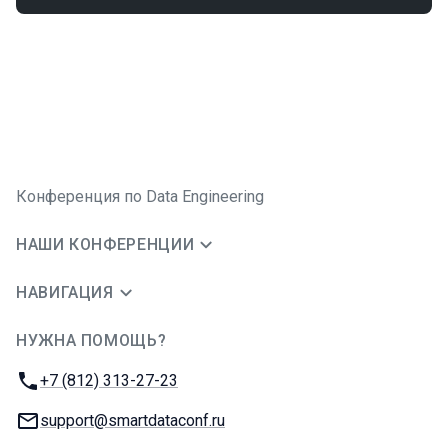
Конференция по Data Engineering
НАШИ КОНФЕРЕНЦИИ
НАВИГАЦИЯ
НУЖНА ПОМОЩЬ?
JUG Ru Group
Телефон:
+7 (812) 313-27-23
E-mail:
support@smartdataconf.ru