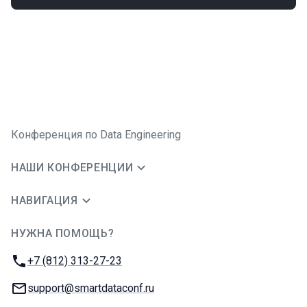
Конференция по Data Engineering
НАШИ КОНФЕРЕНЦИИ
НАВИГАЦИЯ
НУЖНА ПОМОЩЬ?
JUG Ru Group
Телефон:
+7 (812) 313-27-23
E-mail:
support@smartdataconf.ru