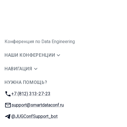
Конференция по Data Engineering
НАШИ КОНФЕРЕНЦИИ
НАВИГАЦИЯ
НУЖНА ПОМОЩЬ?
JUG Ru Group
Телефон:
+7 (812) 313-27-23
E-mail:
support@smartdataconf.ru
Телеграм:
@JUGConfSupport_bot