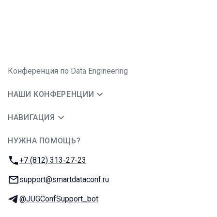
Конференция по Data Engineering
НАШИ КОНФЕРЕНЦИИ
НАВИГАЦИЯ
НУЖНА ПОМОЩЬ?
JUG Ru Group
Телефон:
+7 (812) 313-27-23
E-mail:
support@smartdataconf.ru
Телеграм:
@JUGConfSupport_bot