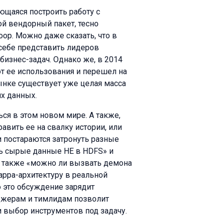
ющаяся построить работу с
 вендорный пакет, тесно
p. Можно даже сказать, что в
себе представить лидеров
изнес-задач. Однако же, в 2014
от ее использования и перешел на
рынке существует уже целая масса
х данных.
ся в этом новом мире. А также,
авить ее на свалку истории, или
 постараются затронуть разные
ь сырые данные НЕ в HDFS» и
А также «можно ли вызвать демона
Kappa-архитектуру в реальной
о это обсуждение зарядит
джерам и тимлидам позволит
и выбор инструментов под задачу.