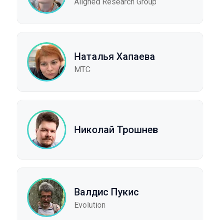
Aligned Research Group
Наталья Хапаева
МТС
Николай Трошнев
Валдис Пукис
Evolution