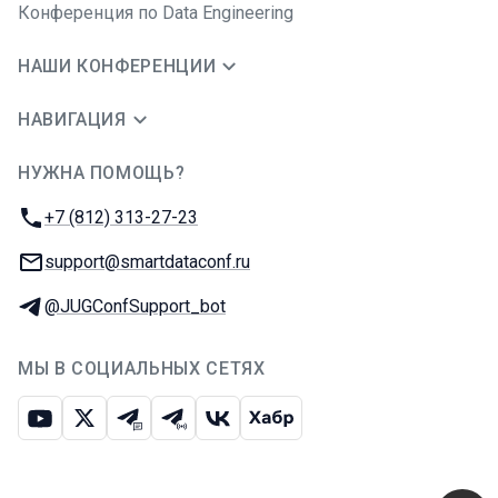
Конференция по Data Engineering
НАШИ КОНФЕРЕНЦИИ
НАВИГАЦИЯ
НУЖНА ПОМОЩЬ?
JUG Ru Group
Телефон:
+7 (812) 313-27-23
E-mail:
support@smartdataconf.ru
Телеграм:
@JUGConfSupport_bot
МЫ В СОЦИАЛЬНЫХ СЕТЯХ
Ютуб
Икс
Телеграм-чат
Телеграм-канал
ВКонтакте
Хабр