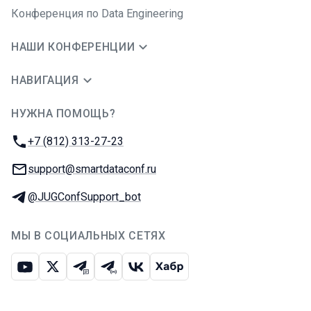
Конференция по Data Engineering
НАШИ КОНФЕРЕНЦИИ
НАВИГАЦИЯ
НУЖНА ПОМОЩЬ?
JUG Ru Group
Телефон:
+7 (812) 313-27-23
E-mail:
support@smartdataconf.ru
Телеграм:
@JUGConfSupport_bot
МЫ В СОЦИАЛЬНЫХ СЕТЯХ
Ютуб
Икс
Телеграм-чат
Телеграм-канал
ВКонтакте
Хабр