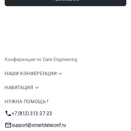
Конференция по Data Engineering
НАШИ КОНФЕРЕНЦИИ
НАВИГАЦИЯ
НУЖНА ПОМОЩЬ?
JUG Ru Group
Телефон:
+7 (812) 313-27-23
E-mail:
support@smartdataconf.ru