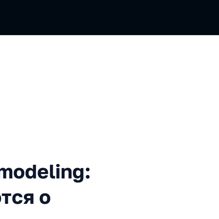
ling: Как мечты разбиваютс
modeling:
тся о