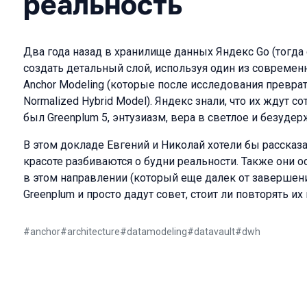
реальность
Два года назад в хранилище данных Яндекс Go (тогда
создать детальный слой, используя один из современн
Anchor Modeling (которые после исследования преврат
Normalized Hybrid Model). Яндекс знали, что их ждут сот
был Greenplum 5, энтузиазм, вера в светлое и безудер
В этом докладе Евгений и Николай хотели бы рассказа
красоте разбиваются о будни реальности. Также они о
в этом направлении (который еще далек от завершени
Greenplum и просто дадут совет, стоит ли повторять их 
#
anchor
#
architecture
#
datamodeling
#
datavault
#
dwh