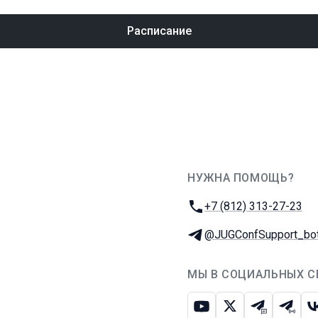
Расписание
НУЖНА ПОМОЩЬ?
JUG Ru Group
Телефон:
+7 (812) 313-27-23
Телеграм:
@JUGConfSupport_bo
МЫ В СОЦИАЛЬНЫХ С
Ютуб
Икс
Телеграм-
Телег