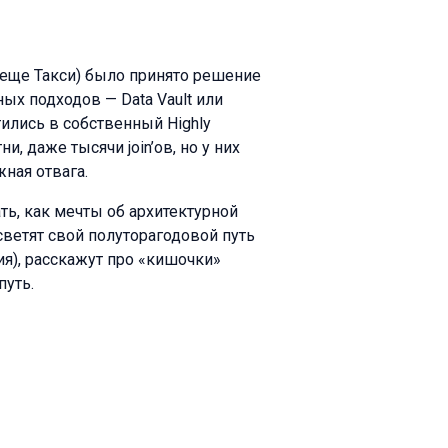
 еще Такси) было принято решение
ых подходов — Data Vault или
ились в собственный Highly
ни, даже тысячи join’ов, но у них
жная отвага.
ть, как мечты об архитектурной
светят свой полуторагодовой путь
я), расскажут про «кишочки»
путь.