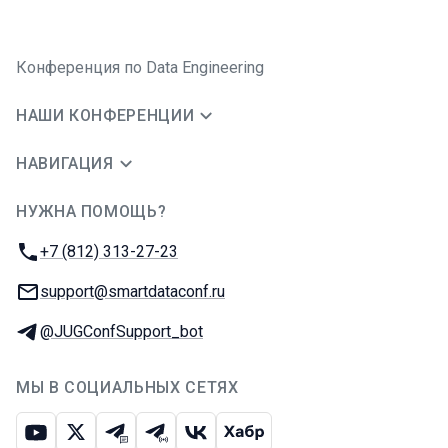
Конференция по Data Engineering
НАШИ КОНФЕРЕНЦИИ
НАВИГАЦИЯ
НУЖНА ПОМОЩЬ?
JUG Ru Group
Телефон:
+7 (812) 313-27-23
E-mail:
support@smartdataconf.ru
Телеграм:
@JUGConfSupport_bot
МЫ В СОЦИАЛЬНЫХ СЕТЯХ
Ютуб
Икс
Телеграм-чат
Телеграм-канал
ВКонтакте
Хабр