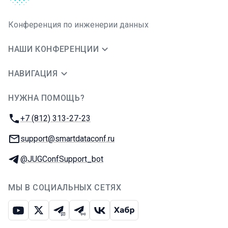
Конференция по инженерии данных
НАШИ КОНФЕРЕНЦИИ
НАВИГАЦИЯ
НУЖНА ПОМОЩЬ?
JUG Ru Group
Телефон:
+7 (812) 313-27-23
E-mail:
support@smartdataconf.ru
Телеграм:
@JUGConfSupport_bot
МЫ В СОЦИАЛЬНЫХ СЕТЯХ
Ютуб
Икс
Телеграм-чат
Телеграм-канал
ВКонтакте
Хабр