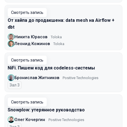
Смотреть запись
От хайпа до продакшена: data mesh на Airflow +
dbt
Никита Юрасов
Toloka
Леонид Кожинов
Toloka
Смотреть запись
NiFi. Пишем код для codeless-системы
Бронислав Житников
Positive Technologies
Зал 3
Смотреть запись
Snowplow: утерянное руководство
Олег Кочергин
Positive Technologies