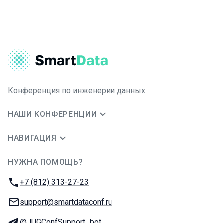
Конференция по инженерии данных
НАШИ КОНФЕРЕНЦИИ
НАВИГАЦИЯ
НУЖНА ПОМОЩЬ?
JUG Ru Group
Телефон:
+7 (812) 313-27-23
E-mail:
support@smartdataconf.ru
Телеграм:
@JUGConfSupport_bot