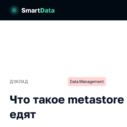
ДОКЛАД
Data Management
Что такое metastore и с ч
Что такое metastore 
едят