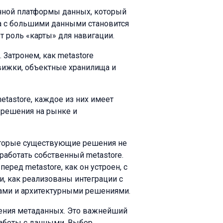
нной платформы данных, который
та с большими данными становится
 роль «карты» для навигации.
. Затронем, как metastore
движки, объектные хранилища и
tastore, каждое из них имеет
 решения на рынке и
оторые существующие решения не
аботать собственный metastore.
еред metastore, как он устроен, с
, как реализованы интеграции с
ами и архитектурными решениями.
нения метаданных. Это важнейший
аботы с данными. Выбор