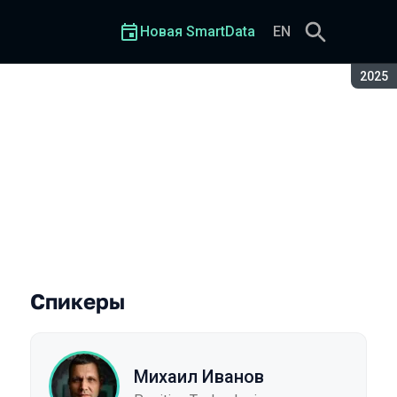
Новая SmartData
EN
Сезон
2025
Спикеры
Михаил Иванов