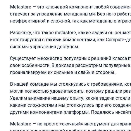
Metastore — это ключевой компонент любой совреме
отвечает за управление метаданными. Без него рабо
неэффективной и сложной, так как метаданные играют
Расскажу, что такое metastore, какие задачи он решает
интегрируется с такими компонентами, как Compute-
системы управления доступом.
Существует множество популярных решений класса me
свои особенности. В докладе рассмотрим популярные
проанализируем их сильные и слабые стороны.
В нашей команде мы столкнулись с требованиями, к
могли полностью удовлетворить, поэтому решили разр
Уделим внимание нашему опыту: какие задачи стояли п
какими сложностями мы столкнулись при его создании
другими компонентами платформы. Поделюсь инсайт
Metastore — не просто «скучный» инструмент для хра
элемент, определяющий удобство и эффективность р