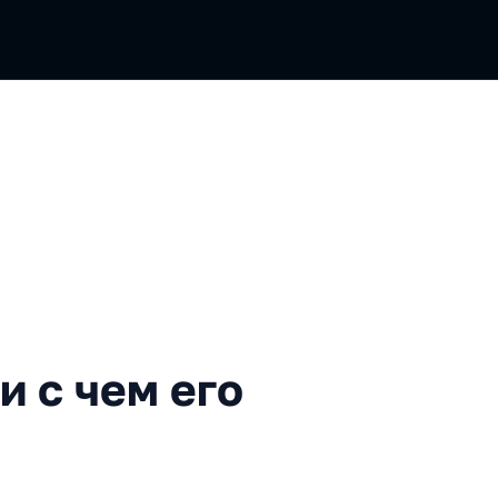
ем его едят
и с чем его